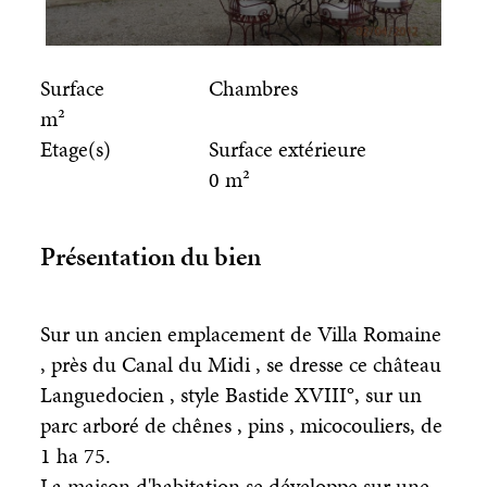
Surface
Chambres
m²
Etage(s)
Surface extérieure
0 m²
Présentation du bien
Sur un ancien emplacement de Villa Romaine
, près du Canal du Midi , se dresse ce château
Languedocien , style Bastide XVIII°, sur un
parc arboré de chênes , pins , micocouliers, de
1 ha 75.
La maison d'habitation se développe sur une