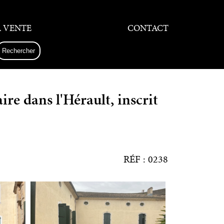
A VENTE
CONTACT
ire dans l'Hérault, inscrit
RÉF : 0238